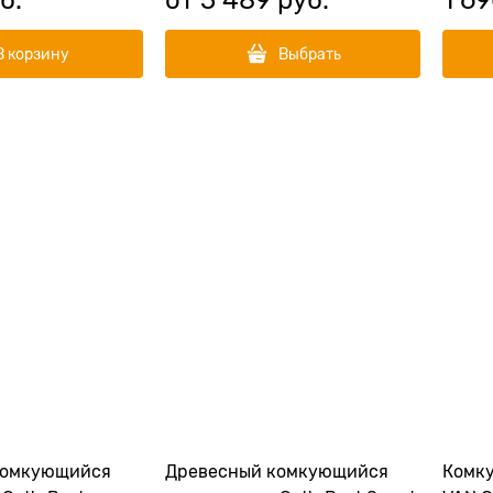
В корзину
Выбрать
комкующийся
Древесный комкующийся
Комк