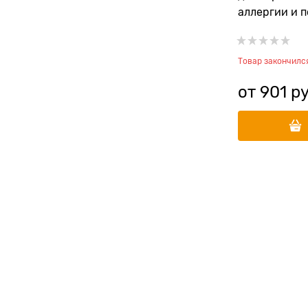
аллергии и 
чувствитель
животным бе
океаническо
Товар закончилс
от
901
 р