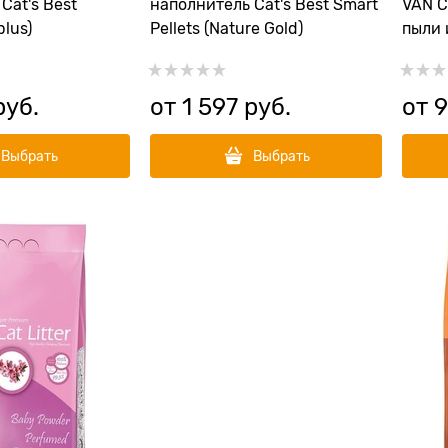
Cat's Best
наполнитель Cat's Best Smart
VAN C
plus)
Pellets (Nature Gold)
пыли 
руб.
от
1 597
 руб.
от
9
Выбрать
Выбрать