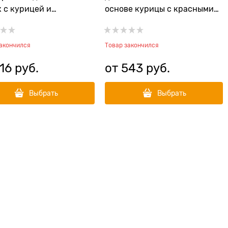
 с курицей и
основе курицы с красными
жевыми фруктами
фруктами Rosso Senior
io Adult Indoor
закончился
Товар закончился
16
 руб.
от
543
 руб.
Выбрать
Выбрать