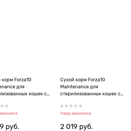
 корм Forza10
Сухой корм Forza10
enance для
Maintenance для
лизованных кошек с
стерилизованных кошек с
й Sterilized Pollo
лососем Sterilized Salmone
закончился
Товар закончился
19
 руб.
2 019
 руб.