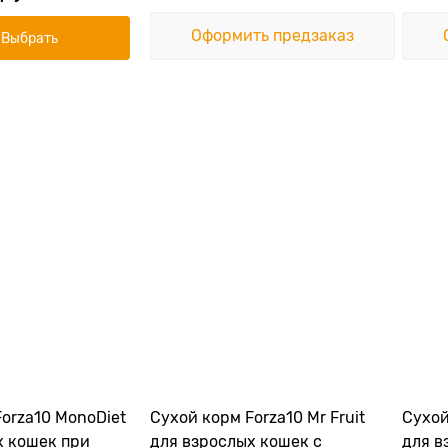
Оформить предзаказ
Выбрать
orza10 MonoDiet
Сухой корм Forza10 Mr Fruit
Сухой
х кошек при
для взрослых кошек с
для в