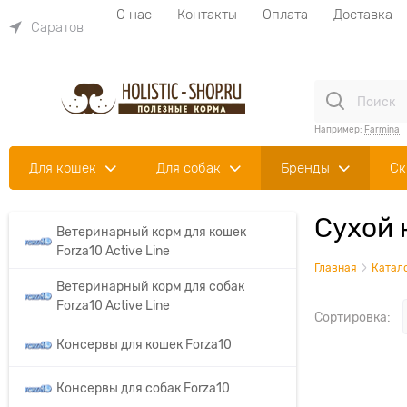
О нас
Контакты
Оплата
Доставка
Саратов
Например:
Farmina
Для кошек
Для собак
Бренды
Ск
Сухой 
Ветеринарный корм для кошек
Forza10 Aсtive Line
Главная
Катал
Ветеринарный корм для собак
Forza10 Aсtive Line
Сортировка:
Консервы для кошек Forza10
Консервы для собак Forza10