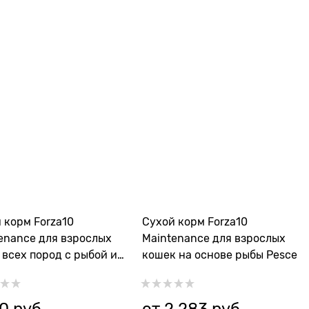
 корм Forza10
Сухой корм Forza10
enance для взрослых
Maintenance для взрослых
 всех пород с рыбой и
кошек на основе рыбы Pesce
Adult All Size
90
 руб.
от
2 283
 руб.