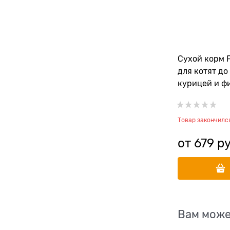
Сухой корм F
для котят до 
курицей и ф
фруктами Vio
Товар закончилс
от
679
 р
Вам може