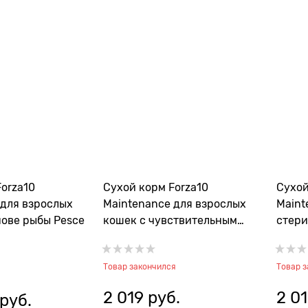
orza10
Сухой корм Forza10
Сухой
 для взрослых
Maintenance для взрослых
Maint
нове рыбы Pesce
кошек с чувствительным
стери
пищеварением со свининой
курице
Sensitive Maiale
Товар закончился
Товар 
2 019
 руб.
2 0
 руб.