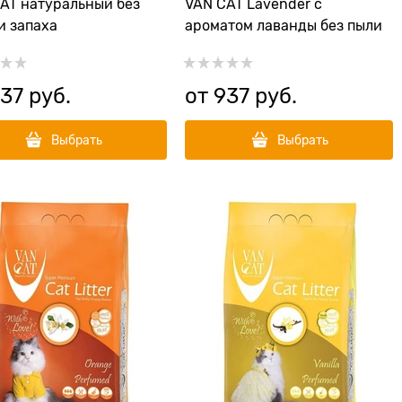
AT натуральный без
VAN CAT Lavender с
и запаха
ароматом лаванды без пыли
37
 руб.
от
937
 руб.
Выбрать
Выбрать