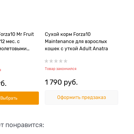
orza10 Mr Fruit
Сухой корм Forza10
12 мес. с
Maintenance для взрослых
иолетовыми
кошек с уткой Adult Anatra
la Kitten
Товар закончился
я
1 790
 руб.
уб.
Оформить предзаказ
Выбрать
т понравится: