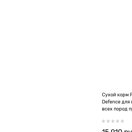
Сухой корм F
Defence для
всех пород 
иммунной с
15 910
 ру