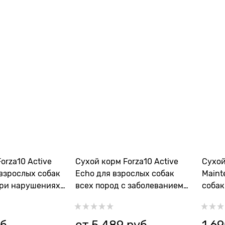
orza10 Active
Сухой корм Forza10 Active
Сухой
 взрослых собак
Echo для взрослых собак
Maint
при нарушениях
всех пород с заболеванием
собак
истемы
слуховых органов
рисом 
б.
от
5 489
 руб.
1 6