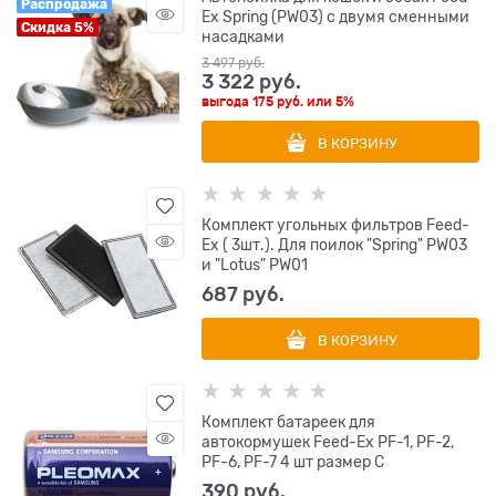
Распродажа
Ex Spring (PW03) с двумя сменными
Скидка 5%
насадками
3 497
 руб.
3 322
 руб.
выгода
175 руб.
или
5%
В КОРЗИНУ
Комплект угольных фильтров Feed-
Ex ( 3шт.). Для поилок "Spring" PW03
и "Lotus" PW01
687
 руб.
В КОРЗИНУ
Комплект батареек для
автокормушек Feed-Ex PF-1, PF-2,
PF-6, PF-7 4 шт размер С
390
 руб.