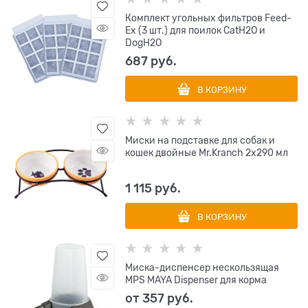
Комплект угольных фильтров Feed-
Ex (3 шт.) для поилок CatH2O и
DogH2O
687
 руб.
В КОРЗИНУ
Миски на подставке для собак и
кошек двойные Mr.Kranch 2х290 мл
1 115
 руб.
В КОРЗИНУ
Миска-диспенсер нескользящая
MPS MAYA Dispenser для корма
от
357
 руб.