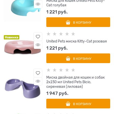
Миска для кошек United Pets Kitty-
Cat голубая
1 221
 руб.
В КОРЗИНУ
Новинка
United Pets миска Kitty-Cat розовая
1 221
 руб.
В КОРЗИНУ
Миска двойная для кошек и собак
2х230 мл United Pets Bicio,
сиреневая (лиловая)
1 947
 руб.
В КОРЗИНУ