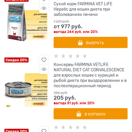
Сухой корм FARMINA VET LIFE
Hepatic для кошек диета при
заболеваниях печени
1 221
 руб.
от
977
 руб.
выгода
244 руб.
или
20%
ВЫБРАТЬ
Скидка 20%
Консервы FARMINA VETLIFE
NATURAL DIET CAT CONVALESCENCE
для взрослых кошек с курицей и
рыбой диета при выздоровлении и в
послеоперационный период
256
 руб.
205
 руб.
выгода
51 руб.
или
20%
В КОРЗИНУ
Скидка 20%