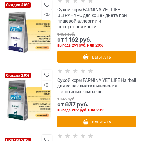
Скидка 20%
Сухой корм FARMINA VET LIFE
ULTRAHYPO для кошек диета при
пищевой аллергии и
непереносимости
1 453
 руб.
от
1 162
 руб.
выгода
291 руб.
или
20%
ВЫБРАТЬ
Скидка 20%
Сухой корм FARMINA VET LIFE Hairball
для кошек диета выведения
шерстяных комочков
1 046
 руб.
от
837
 руб.
выгода
209 руб.
или
20%
ВЫБРАТЬ
Скидка 20%