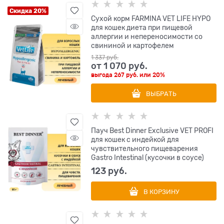
Скидка 20%
Сухой корм FARMINA VET LIFE HYPO
для кошек диета при пищевой
аллергии и непереносимости со
свининой и картофелем
1 337
 руб.
от
1 070
 руб.
выгода
267 руб.
или
20%
ВЫБРАТЬ
Пауч Best Dinner Exclusive VET PROFI
для кошек с индейкой для
чувствительного пищеварения
Gastro Intestinal (кусочки в соусе)
123
 руб.
В КОРЗИНУ