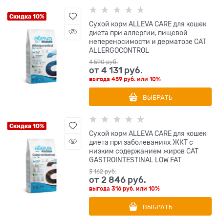
Скидка 10%
Сухой корм ALLEVA CARE для кошек
диета при аллергии, пищевой
непереносимости и дерматозе CAT
ALLERGOCONTROL
4 590
 руб.
от
4 131
 руб.
выгода
459 руб.
или
10%
ВЫБРАТЬ
Скидка 10%
Сухой корм ALLEVA CARE для кошек
диета при заболеваниях ЖКТ с
низким содержанием жиров CAT
GASTROINTESTINAL LOW FAT
3 162
 руб.
от
2 846
 руб.
выгода
316 руб.
или
10%
ВЫБРАТЬ