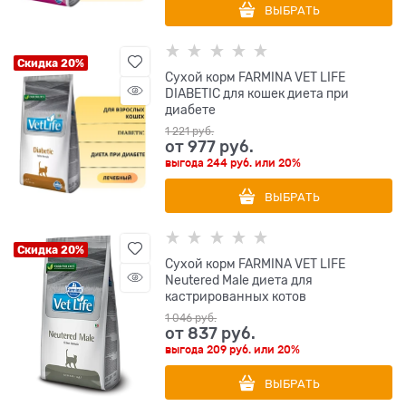
ВЫБРАТЬ
Скидка 20%
Сухой корм FARMINA VET LIFE
DIABETIC для кошек диета при
диабете
1 221
 руб.
от
977
 руб.
выгода
244 руб.
или
20%
ВЫБРАТЬ
Скидка 20%
Сухой корм FARMINA VET LIFE
Neutered Male диета для
кастрированных котов
1 046
 руб.
от
837
 руб.
выгода
209 руб.
или
20%
ВЫБРАТЬ