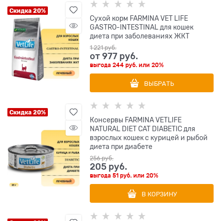
Скидка 20%
Сухой корм FARMINA VET LIFE
GASTRO-INTESTINAL для кошек
диета при заболеваниях ЖКТ
1 221
 руб.
от
977
 руб.
выгода
244 руб.
или
20%
ВЫБРАТЬ
Скидка 20%
Консервы FARMINA VETLIFE
NATURAL DIET CAT DIABETIC для
взрослых кошек с курицей и рыбой
диета при диабете
256
 руб.
205
 руб.
выгода
51 руб.
или
20%
В КОРЗИНУ