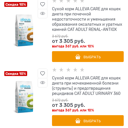
Скидка 10%
Сухой корм ALLEVA CARE для кошек
диета при почечной
недостаточности и уменьшения
образования оксалатных и уратных
камней CAT ADULT RENAL-ANTIOX
3 672
 руб.
от
3 305
 руб.
выгода
367 руб.
или
10%
ВЫБРАТЬ
Скидка 10%
Сухой корм ALLEVA CARE для кошек
диета при мочекаменной болезни
(струвиты) и предотвращения
рецидивов CAT ADULT URINARY 360
3 672
 руб.
от
3 305
 руб.
выгода
367 руб.
или
10%
ВЫБРАТЬ