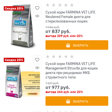
Скидка 20%
Сухой корм FARMINA VET LIFE
Neutered Female диета для
стерилизованных кошек
1 046
 руб.
от
837
 руб.
выгода
209 руб.
или
20%
ВЫБРАТЬ
Скидка 20%
Сухой корм FARMINA VET LIFE
Management Struvite для кошек
диета при рецидивах МКБ
струвитного типа
1 221
 руб.
от
977
 руб.
выгода
244 руб.
или
20%
ВЫБРАТЬ