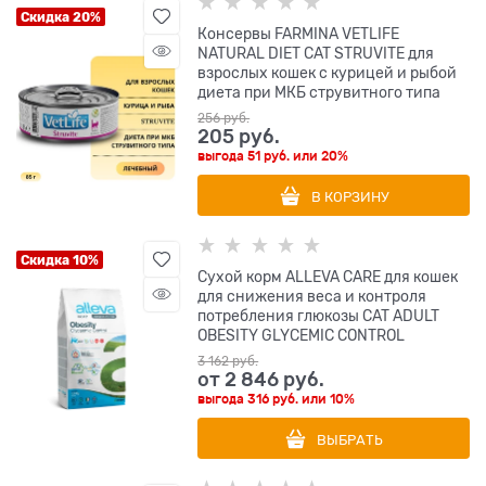
Скидка 20%
Консервы FARMINA VETLIFE
NATURAL DIET CAT STRUVITE для
взрослых кошек с курицей и рыбой
диета при МКБ струвитного типа
256
 руб.
205
 руб.
выгода
51 руб.
или
20%
В КОРЗИНУ
Скидка 10%
Сухой корм ALLEVA CARE для кошек
для снижения веса и контроля
потребления глюкозы CAT ADULT
OBESITY GLYCEMIC CONTROL
3 162
 руб.
от
2 846
 руб.
выгода
316 руб.
или
10%
ВЫБРАТЬ