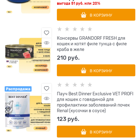
выгода
51 руб.
или
20%
В КОРЗИНУ
Консервы GRANDORF FRESH для
кошек и котят филе тунца с филе
краба в желе
210
 руб.
В КОРЗИНУ
Распродажа
Пауч Best Dinner Exclusive VET PROFI
для кошек с говядиной для
профилактики заболеваний почек
Renal (кусочки в соусе)
123
 руб.
В КОРЗИНУ