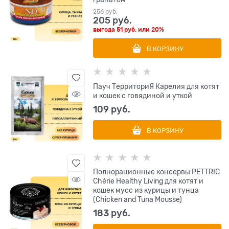
256
 руб.
205
 руб.
выгода
51 руб.
или
20%
В КОРЗИНУ
Пауч ТерриториЯ Карелия для котят
и кошек с говядиной и уткой
109
 руб.
В КОРЗИНУ
Полнорационные консервы PETTRIC
Chérie Healthy Living для котят и
кошек мусс из курицы и тунца
(Chicken and Tuna Mousse)
183
 руб.