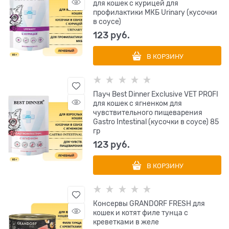
для кошек с курицей для
профилактики МКБ Urinary (кусочки
в соусе)
123
 руб.
В КОРЗИНУ
Пауч Best Dinner Exclusive VET PROFI
для кошек с ягненком для
чувствительного пищеварения
Gastro Intestinal (кусочки в соусе) 85
гр
123
 руб.
В КОРЗИНУ
Консервы GRANDORF FRESH для
кошек и котят филе тунца с
креветками в желе