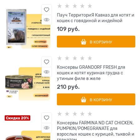
Пауч ТерриториЯ Кавказ для котят и
кошек с говядиной и индейкой
109
 руб.
В КОРЗИНУ
Консервы GRANDORF FRESH для
кошек и котят куриная грудка с
утиным филе в желе
210
 руб.
В КОРЗИНУ
Скидка 20%
Консервы FARMINA ND CAT CHICKEN,
PUMPKIN/POMEGRANATE для
взрослых кошек с курицей, тыквой и
гранатом