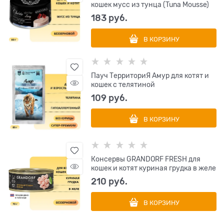
кошек мусс из тунца (Tuna Mousse)
183
 руб.
В КОРЗИНУ
Пауч ТерриториЯ Амур для котят и
кошек с телятиной
109
 руб.
В КОРЗИНУ
Консервы GRANDORF FRESH для
кошек и котят куриная грудка в желе
210
 руб.
В КОРЗИНУ