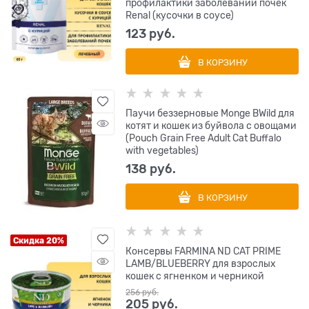
профилактики заболеваний почек
Renal (кусочки в соусе)
123
 руб.
В КОРЗИНУ
Паучи беззерновые Monge BWild для
котят и кошек из буйвола с овощами
(Pouch Grain Free Adult Cat Buffalo
with vegetables)
138
 руб.
В КОРЗИНУ
Скидка 20%
Консервы FARMINA ND CAT PRIME
LAMB/BLUEBERRY для взрослых
кошек с ягненком и черникой
256
 руб.
205
 руб.